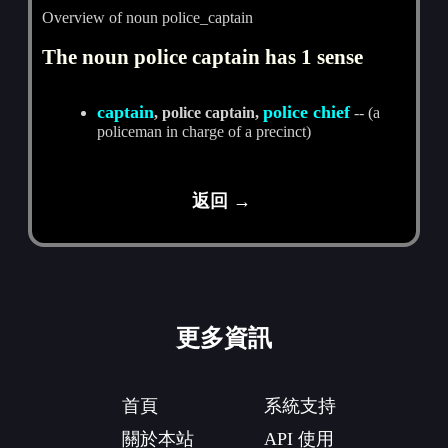
Overview of noun police_captain
The noun police captain has 1 sense
captain
police chief
, police captain,
-- (a
policeman in charge of a precinct)
返回 →
更多資訊
首頁
系統支持
關於本站
API 使用