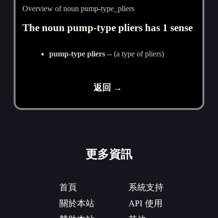
Overview of noun pump-type_pliers
The noun pump-type pliers has 1 sense
pump-type pliers
-- (a type of pliers)
返回 →
更多資訊
首頁
系統支持
關於本站
API 使用