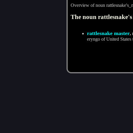
Overview of noun rattlesnake's_
The noun rattlesnake's
rattlesnake master
,
eryngo of United States t