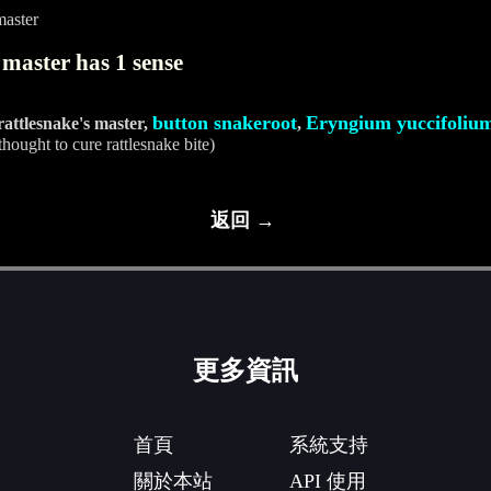
master
 master has 1 sense
button snakeroot
Eryngium yuccifoliu
 rattlesnake's master,
,
hought to cure rattlesnake bite)
返回 →
更多資訊
首頁
系統支持
關於本站
API 使用