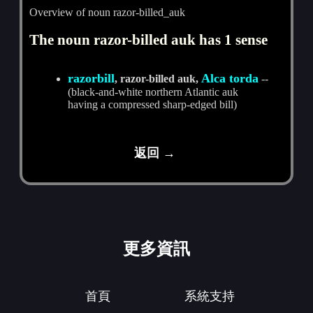
Overview of noun razor-billed_auk
The noun razor-billed auk has 1 sense
razorbill
Alca torda
, razor-billed auk,
--
(black-and-white northern Atlantic auk
having a compressed sharp-edged bill)
返回 →
更多資訊
首頁
系統支持