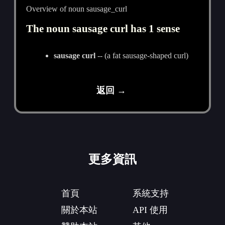
Overview of noun sausage_curl
The noun sausage curl has 1 sense
sausage curl
-- (a fat sausage-shaped curl)
返回 →
更多資訊
首頁
系統支持
關於本站
API 使用