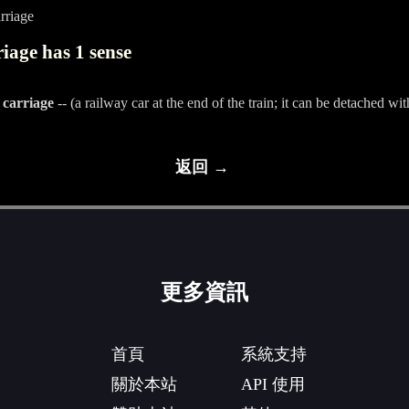
rriage
iage has 1 sense
p carriage
-- (a railway car at the end of the train; it can be detached wit
返回 →
更多資訊
首頁
系統支持
關於本站
API 使用