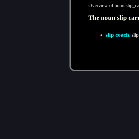
Overview of noun slip_ca
The noun slip carr
slip coach
, sli