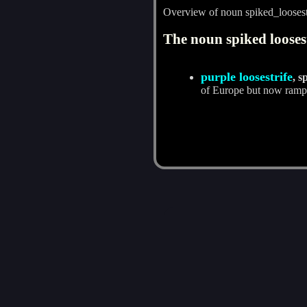
Overview of noun spiked_loosest
The noun spiked loosest
purple loosestrife
, s
of Europe but now rampa