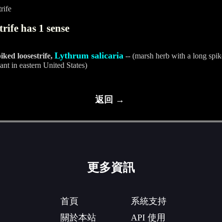
rife
rife has 1 sense
Lythrum salicaria
piked loosestrife,
-- (marsh herb with a long spike
nt in eastern United States)
返回 →
更多資訊
首頁
系統支持
關於本站
API 使用