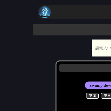
swamp dew
英漢
英日