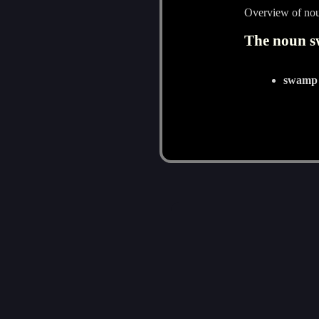
Overview of n
The noun s
swamp 