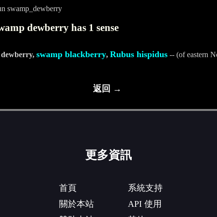
oun swamp_dewberry
wamp dewberry has 1 sense
swamp blackberry
Rubus hispidus
dewberry,
,
-- (of eastern 
返回 →
更多資訊
首頁
系統支持
關於本站
API 使用