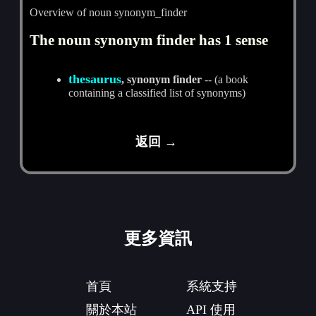
Overview of noun synonym_finder
The noun synonym finder has 1 sense
thesaurus
, synonym finder
-- (a book
containing a classified list of synonyms)
返回 →
更多資訊
首頁
系統支持
關於本站
API 使用