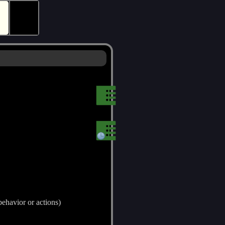
🕵
behavior or actions)