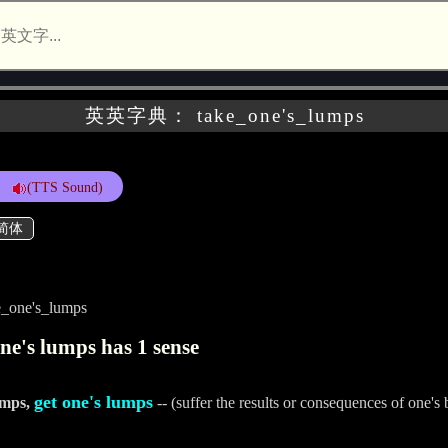
英英字典： take_one's_lumps
(TTS Sound)
简体
e_one's_lumps
ne's lumps has 1 sense
get one's lumps
umps,
-- (suffer the results or consequences of one's 