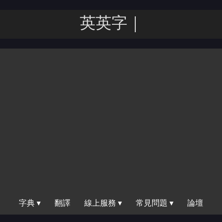
英英｜
字典 ▾
翻譯
線上服務 ▾
常見問題 ▾
論壇