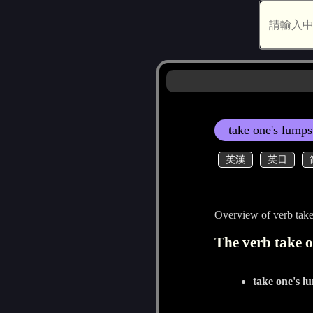
take one's lumps
英漢
英日
Overview of verb tak
The verb take o
take one's l