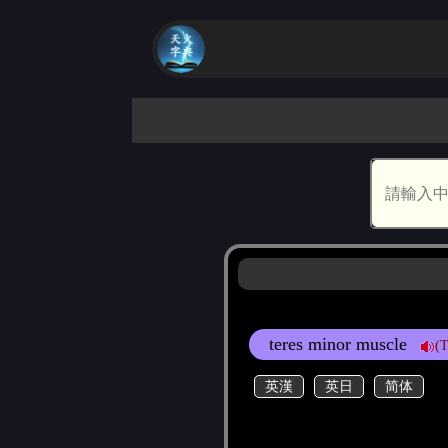
teres minor muscle
(
英漢
英日
简体