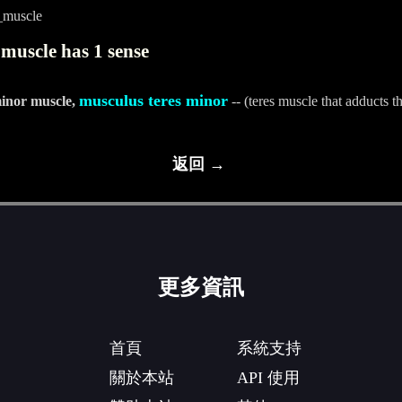
_muscle
muscle has 1 sense
musculus teres minor
minor muscle,
-- (teres muscle that adducts th
返回 →
更多資訊
首頁
系統支持
關於本站
API 使用