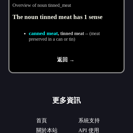
Overview of noun tinned_meat
The noun tinned meat has 1 sense
canned meat
, tinned meat
-- (meat
preserved in a can or tin)
返回 →
更多資訊
首頁
系統支持
關於本站
API 使用