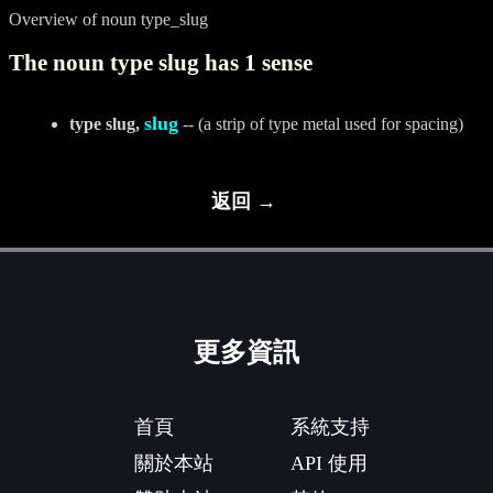
Overview of noun type_slug
The noun type slug has 1 sense
slug
type slug,
-- (a strip of type metal used for spacing)
返回 →
更多資訊
首頁
系統支持
關於本站
API 使用