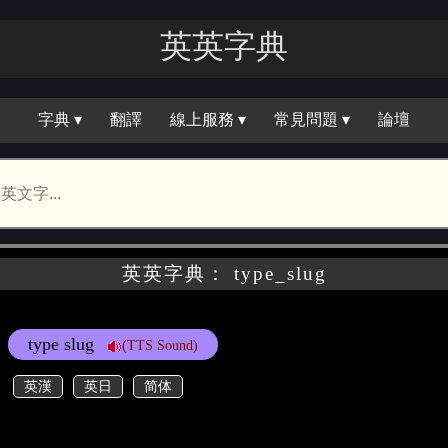
英英字典
字典 ▾
翻譯
線上服務 ▾
常見問題 ▾
論壇
英英字典： type_slug
type slug
(TTS Sound)
英漢
英日
简体