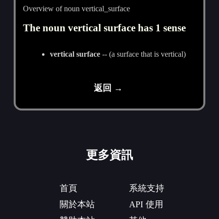
Overview of noun vertical_surface
The noun vertical surface has 1 sense
vertical surface
-- (a surface that is vertical)
返回 →
更多資訊
首頁
系統支持
關於本站
API 使用