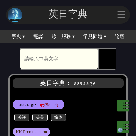
英日字典
☰
字典 ▾
翻譯
線上服務 ▾
常見問題 ▾
論壇
🕵
英日字典： assuage
assuage
(Sound)
英漢
英英
简体
KK Pronunciation