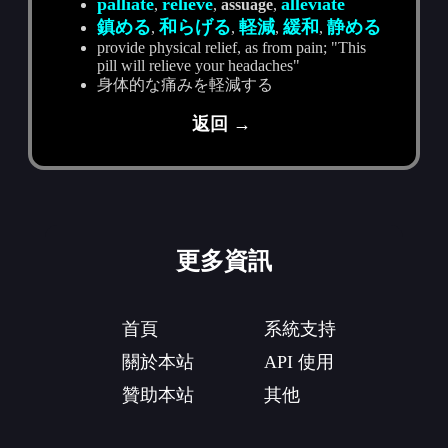
palliate
relieve
alleviate
,
,
assuage
,
鎮める
和らげる
軽減
緩和
静める
,
,
,
,
provide physical relief, as from pain; "This
pill will relieve your headaches"
身体的な痛みを軽減する
返回 →
更多資訊
首頁
系統支持
關於本站
API 使用
贊助本站
其他