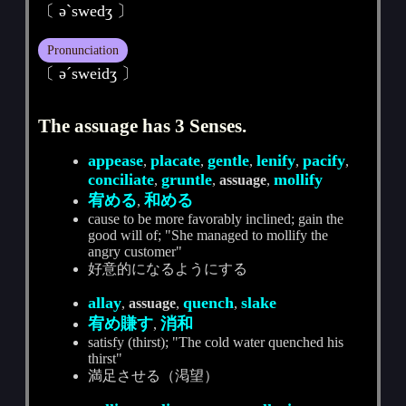
〔 әˋswedʒ 〕
Pronunciation
〔 әˊsweidʒ 〕
The assuage has 3 Senses.
appease
placate
gentle
lenify
pacify
,
,
,
,
,
conciliate
gruntle
mollify
,
,
assuage
,
宥める
和める
,
cause to be more favorably inclined; gain the
good will of; "She managed to mollify the
angry customer"
好意的になるようにする
allay
quench
slake
,
assuage
,
,
宥め賺す
消和
,
satisfy (thirst); "The cold water quenched his
thirst"
満足させる（渇望）