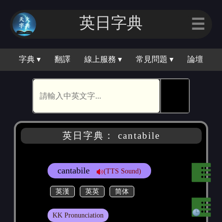
英日字典
☰
字典 ▾
翻譯
線上服務 ▾
常見問題 ▾
論壇
🕵
英日字典： cantabile
cantabile
(TTS Sound)
英漢
英英
简体
KK Pronunciation