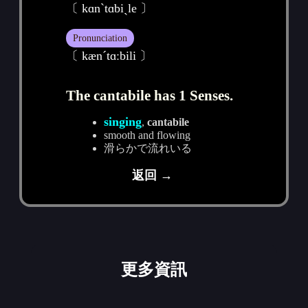
〔 kɑnˋtɑbiˏle 〕
Pronunciation
〔 kænˊtɑːbili 〕
The cantabile has 1 Senses.
singing
,
cantabile
smooth and flowing
滑らかで流れいる
返回 →
更多資訊