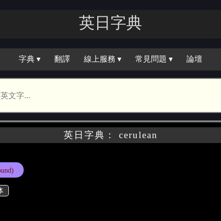
英日字｜
字典 ▾
翻譯
線上服務 ▾
常見問題 ▾
論壇
英日字典： cerulean
und)
体