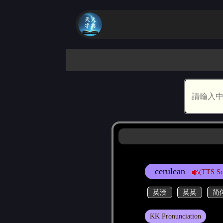
cerulean
(TTS So
英漢
英英
简
KK Pronunciation