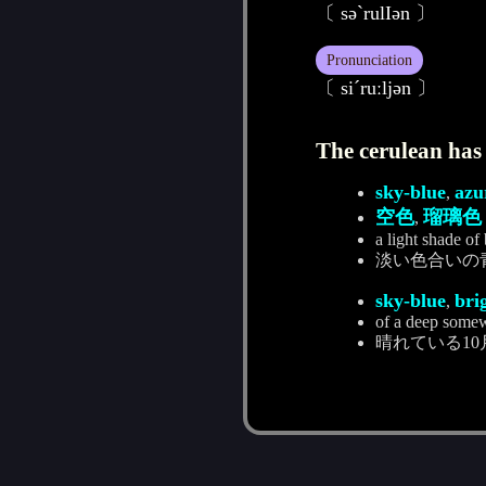
〔 sәˋrulIәn 〕
Pronunciation
〔 siˊruːljәn 〕
The cerulean has 
sky-blue
azu
,
空色
瑠璃色
,
a light shade of
淡い色合いの
sky-blue
bri
,
of a deep somewh
晴れている1