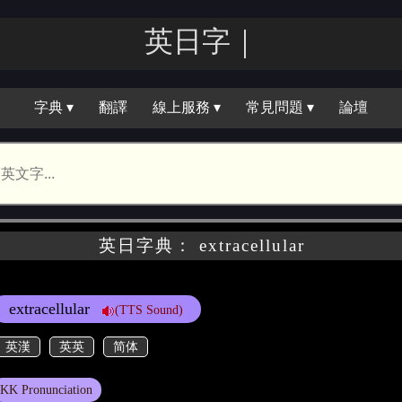
英日字｜
字典 ▾
翻譯
線上服務 ▾
常見問題 ▾
論壇
英日字典： extracellular
extracellular
(TTS Sound)
英漢
英英
简体
KK Pronunciation