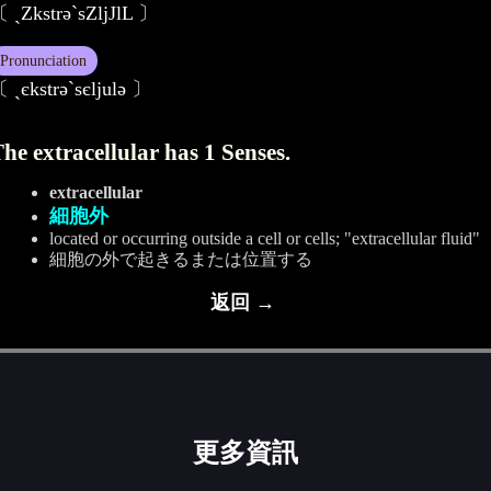
 ˏZkstrә`sZljJlL 〕
Pronunciation
 ˏєkstrәˋsєljulә 〕
he extracellular has 1 Senses.
extracellular
細胞外
located or occurring outside a cell or cells; "extracellular fluid"
細胞の外で起きるまたは位置する
返回 →
更多資訊