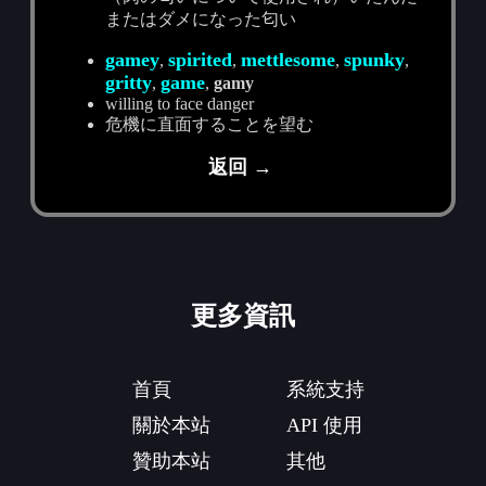
またはダメになった匂い
gamey
spirited
mettlesome
spunky
,
,
,
,
gritty
game
,
,
gamy
willing to face danger
危機に直面することを望む
返回 →
更多資訊
首頁
系統支持
關於本站
API 使用
贊助本站
其他