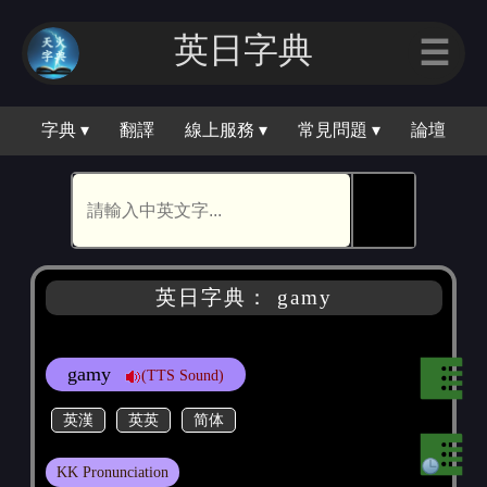
英日字典
☰
字典 ▾
翻譯
線上服務 ▾
常見問題 ▾
論壇
🕵
英日字典： gamy
gamy
(TTS Sound)
英漢
英英
简体
KK Pronunciation