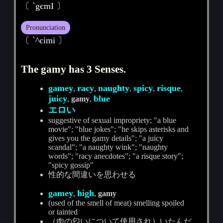
〔 `gєmI 〕
Pronunciation
〔 ˋ^єimi 〕
The gamy has 3 Senses.
gamey
racy
naughty
spicy
risque
,
,
,
,
,
juicy
blue
,
gamy
,
エロい
suggestive of sexual impropriety; "a blue
movie"; "blue jokes"; "he skips asterisks and
gives you the gamy details"; "a juicy
scandal"; "a naughty wink"; "naughty
words"; "racy anecdotes"; "a risque story";
"spicy gossip"
性的な間違いを思わせる
gamey
high
,
,
gamy
(used of the smell of meat) smelling spoiled
or tainted
（肉の匂いについて使用され）いたんだ