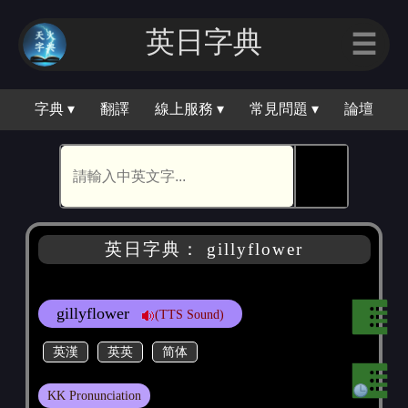
英日字典
☰
字典 ▾
翻譯
線上服務 ▾
常見問題 ▾
論壇
🕵
英日字典： gillyflower
gillyflower
(TTS Sound)
英漢
英英
简体
KK Pronunciation