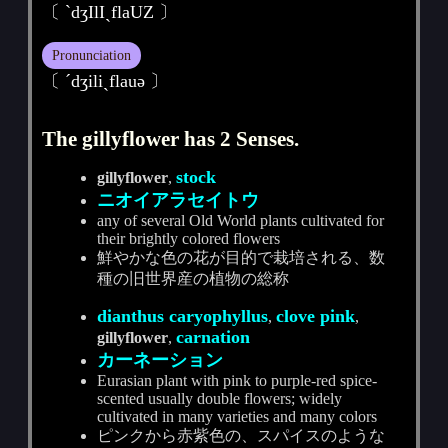
〔 ˋdʒIlIˏflaUZ 〕
Pronunciation
〔 ˊdʒiliˏflauә 〕
The gillyflower has 2 Senses.
stock
gillyflower
,
ニオイアラセイトウ
any of several Old World plants cultivated for
their brightly colored flowers
鮮やかな色の花が目的で栽培される、数
種の旧世界産の植物の総称
dianthus caryophyllus
clove pink
,
,
carnation
gillyflower
,
カーネーション
Eurasian plant with pink to purple-red spice-
scented usually double flowers; widely
cultivated in many varieties and many colors
ピンクから赤紫色の、スパイスのような