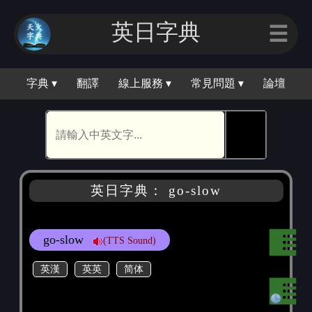
英日字典
☰
字典 ▾
翻譯
線上服務 ▾
常見問題 ▾
論壇
🕵
英日字典： go-slow
go-slow
(TTS Sound)
英漢
英英
简体