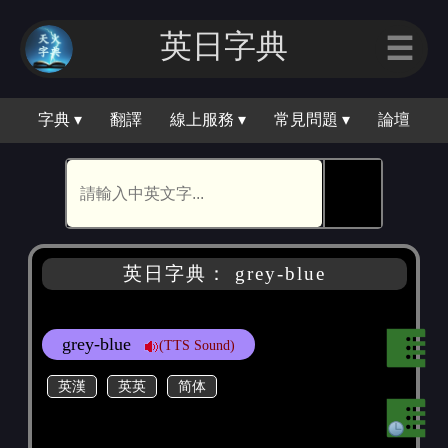
英日字典
☰
字典 ▾
翻譯
線上服務 ▾
常見問題 ▾
論壇
🕵
英日字典： grey-blue
grey-blue
(TTS Sound)
英漢
英英
简体