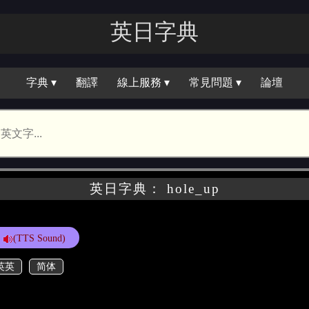
英日字典
字典 ▾
翻譯
線上服務 ▾
常見問題 ▾
論壇
英日字典： hole_up
(TTS Sound)
英英
简体