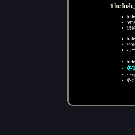
The hole
hol
rema
隠
hol
scor
ホ
hol
冬
slee
冬