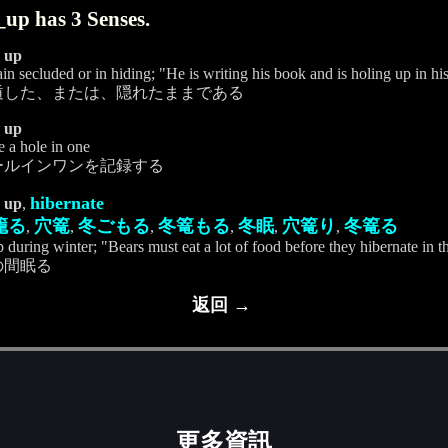
_up has 3 Senses.
e up
in secluded or in hiding; "He is writing his book and is holing up in hi
遁した、または、隠れたままである
e up
e a hole in one
ールインワンを記録する
hibernate
e up
,
籠る
穴篭
冬ごもる
冬篭もる
冬眠
穴篭り
冬篭る
,
,
,
,
,
,
p during winter; "Bears must eat a lot of food before they hibernate in t
の間眠る
返回 →
更多資訊