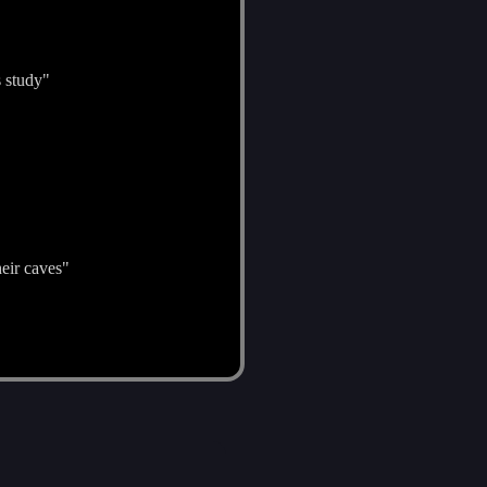
s study"
heir caves"