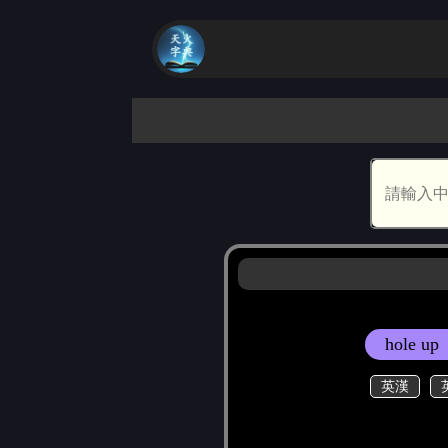
hole up
英漢