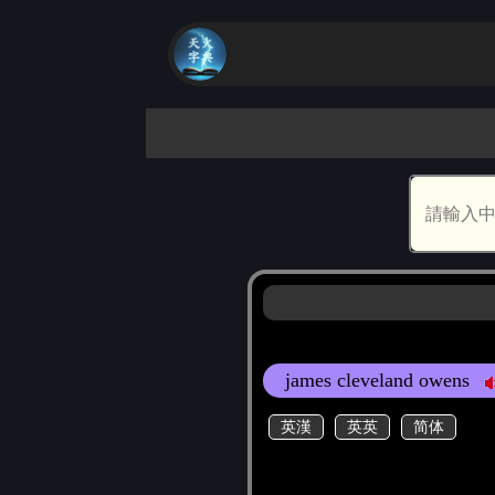
james cleveland owens
英漢
英英
简体