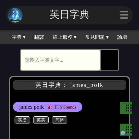
英日字典
☰
字典 ▾
翻譯
線上服務 ▾
常見問題 ▾
論壇
🕵
英日字典： james_polk
james polk
(TTS Sound)
英漢
英英
简体