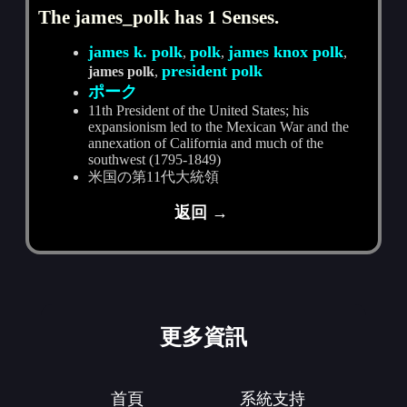
The james_polk has 1 Senses.
james k. polk
polk
james knox polk
,
,
,
president polk
james polk
,
ポーク
11th President of the United States; his
expansionism led to the Mexican War and the
annexation of California and much of the
southwest (1795-1849)
米国の第11代大統領
返回 →
更多資訊
首頁
系統支持