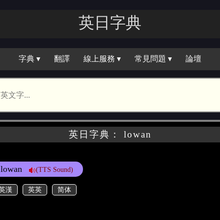
英日字典
字典 ▾
翻譯
線上服務 ▾
常見問題 ▾
論壇
英日字典： lowan
lowan
(TTS Sound)
英漢
英英
简体