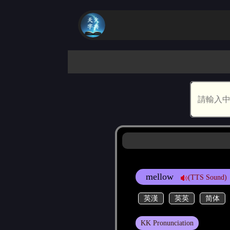
mellow
(TTS Sound)
英漢
英英
简体
KK Pronunciation