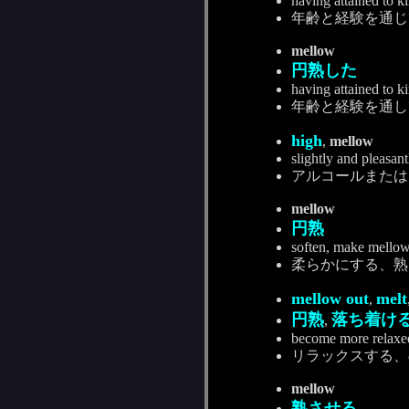
having attained to 
年齢と経験を通じ
mellow
円熟した
having attained to 
年齢と経験を通し
high
,
mellow
slightly and pleasan
アルコールまたは
mellow
円熟
soften, make mellow
柔らかにする、熟
mellow out
melt
,
円熟
落ち着け
,
become more relaxed
リラックスする、
mellow
熟させる