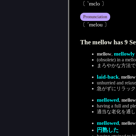
〔 ˋmєlo 〕
Pronunciation
〔 ˊmelou 〕
The mellow has 9 Se
mellowly
mellow
,
(obsolete) in a mel
まろやかな方法で
laid-back
,
mellow
unhurried and relax
急がずにリラック
mellowed
,
mellow
having a full and pl
適当な老化を通し
mellowed
,
mellow
円熟した