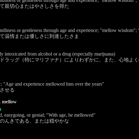
kindliness or gentleness through age and experience; "mellow wisdom";
て親切心またはやさしさを得た
kindliness or gentleness through age and experience; "mellow wisdom";
て温情または優しさに到達したさま
tly intoxicated from alcohol or a drug (especially marijuana)
ドラッグ（特にマリファナ）によりわずかに、また、心地よく
; "Age and experience mellowed him over the years"
させる
,
mellow
る
, easygoing, or genial; "With age, he mellowed"
のんきである、または穏やかな