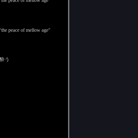
 "the peace of mellow age"
 "the peace of mellow age"
酔う