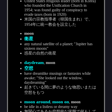
United States religious leader (born in Korea)
who founded the Unification Church in
1954; was found guilty of conspiracy to
evade taxes (born in 1920)
米国の宗教指導者（韓国生まれ）で、
1954年に統一教会を設立した
moon
衛星
any natural satellite of a planet; "Jupiter has
sixteen moons"
惑星の自然の衛星
daydream
,
moon
空想
have dreamlike musings or fantasies while
awake; "She looked out the window,
daydreaming"
起きている間に夢のような物思いまたは
空想をもつ
moon around
moon on
,
,
moon
be idle in a listless or dreamy way
無関心であるか空想的な状態で何もして