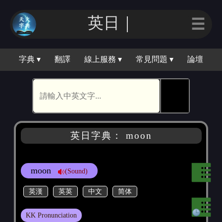
英日｜
☰
字典 ▾
翻譯
線上服務 ▾
常見問題 ▾
論壇
🕵
英日字典： moon
moon
(Sound)
英漢
英英
中文
简体
KK Pronunciation