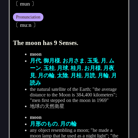
〔 mun 〕
Pronunciation
〔 muːn 〕
The moon has 9 Senses.
moon
月代
御月様
お月さま
玉兎
月
ム
,
,
,
,
,
ーン
玉桂
月球
桂月
お月様
月夜
,
,
,
,
,
見
月の輪
太陰
月桂
月読
月輪
月
,
,
,
,
,
,
読み
the natural satellite of the Earth; "the average
distance to the Moon is 384,400 kilometers";
"men first stepped on the moon in 1969"
地球の天然衛星
moon
月形のもの
月の輪
,
any object resembling a moon; "he made a
moon lamp that he used as a night light"; "the