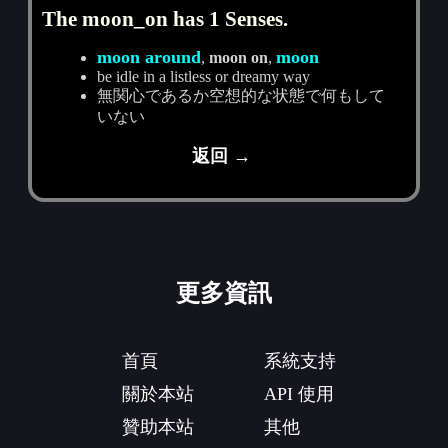
The moon_on has 1 Senses.
moon around
moon
,
moon on
,
be idle in a listless or dreamy way
無関心であるか空想的な状態で何もして
いない
返回 →
更多資訊
首頁
系統支持
關於本站
API 使用
贊助本站
其他