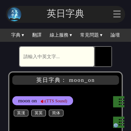
英日字典
☰
字典 ▾
翻譯
線上服務 ▾
常見問題 ▾
論壇
🕵
英日字典： moon_on
moon on
(TTS Sound)
英漢
英英
简体