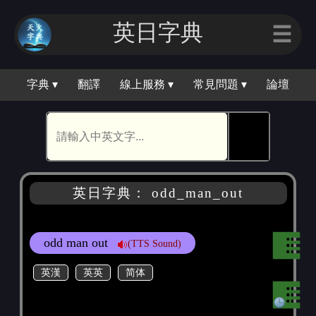
英日字典
☰
字典 ▾
翻譯
線上服務 ▾
常見問題 ▾
論壇
🕵
英日字典： odd_man_out
odd man out
(TTS Sound)
英漢
英英
简体