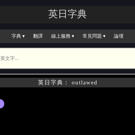
英日字典
字典 ▾
翻譯
線上服務 ▾
常見問題 ▾
論壇
英日字典： outlawed