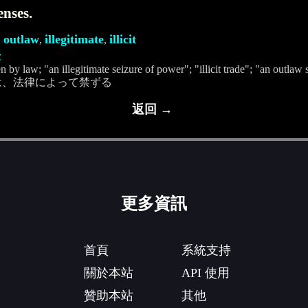
nses.
outlaw
illegitimate
illicit
,
,
,
法
n by law; "an illegitimate seizure of power"; "illicit trade"; "an outlaw
は、法律によって禁ずる
返回 →
更多資訊
首頁
系統支持
關於本站
API 使用
贊助本站
其他