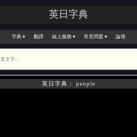
英日字｜
字典 ▾
翻譯
線上服務 ▾
常見問題 ▾
論壇
英日字典： people