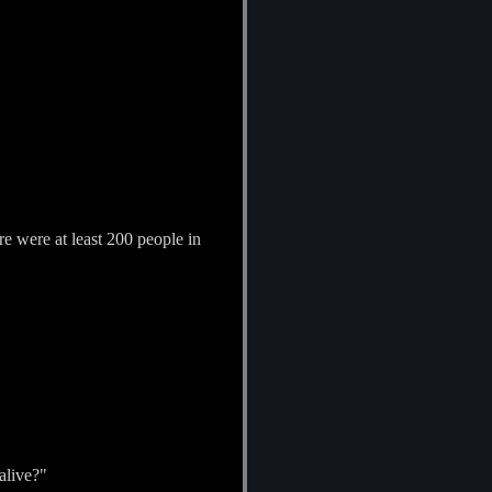
e were at least 200 people in
alive?"