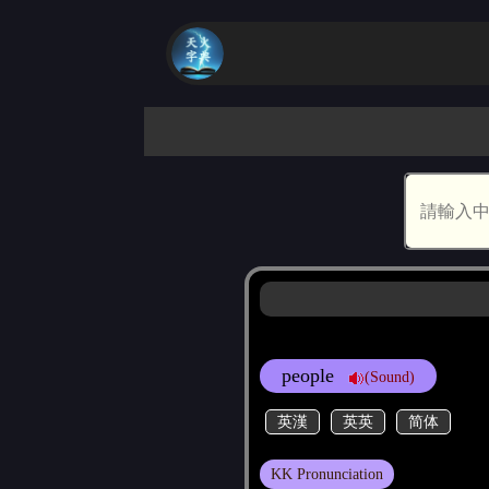
people
(Sound)
英漢
英英
简体
KK Pronunciation