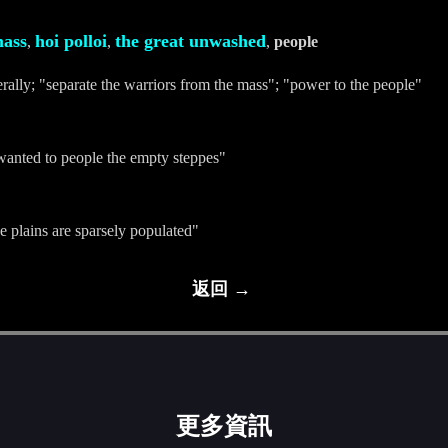
ass
hoi polloi
the great unwashed
,
,
,
people
ally; "separate the warriors from the mass"; "power to the people"
n wanted to people the empty steppes"
e plains are sparsely populated"
返回 →
更多資訊