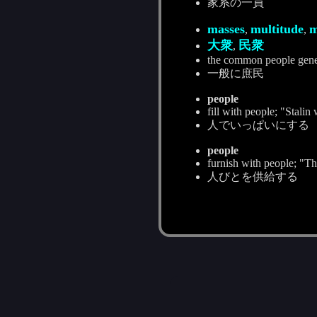
家系の一員
masses
multitude
m
,
,
大衆
民衆
,
the common people gener
一般に庶民
people
fill with people; "Stali
人でいっぱいにする
people
furnish with people; "Th
人びとを供給する