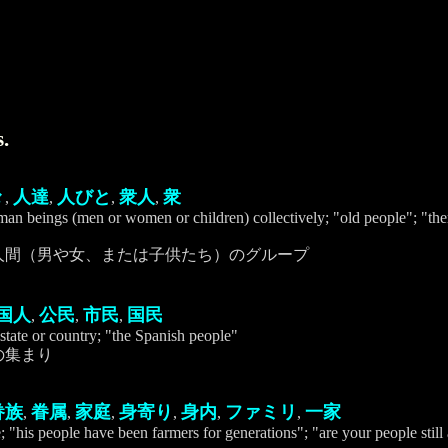
.
々
人達
人びと
衆人
衆
,
,
,
,
man beings (men or women or children) collectively; "old people"; "ther
人間（男や女、または子供たち）のグループ
国人
公民
市民
国民
,
,
,
 state or country; "the Spanish people"
の集まり
眷族
眷属
家庭
身寄り
身内
ファミリ
一家
,
,
,
,
,
,
 "his people have been farmers for generations"; "are your people still 