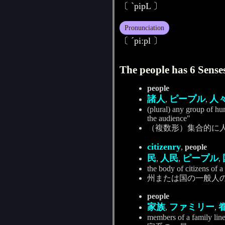
〔 ˋpipL 〕
Pronunciation
〔 ˊpiːpl 〕
The people has 6 Senses
people
諸人
ピープル
人
,
,
(plural) any group of hu
the audience"
（複数形）集合的に
citizenry
,
people
民
人民
ピープル
,
,
,
the body of citizens of a
州または国の一般人
people
家族
ファミリー
,
,
members of a family line;