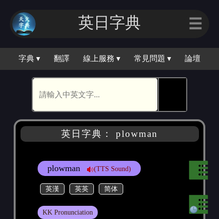
英日字典
☰
字典 ▾
翻譯
線上服務 ▾
常見問題 ▾
論壇
🕵
英日字典： plowman
plowman
(TTS Sound)
英漢
英英
简体
KK Pronunciation