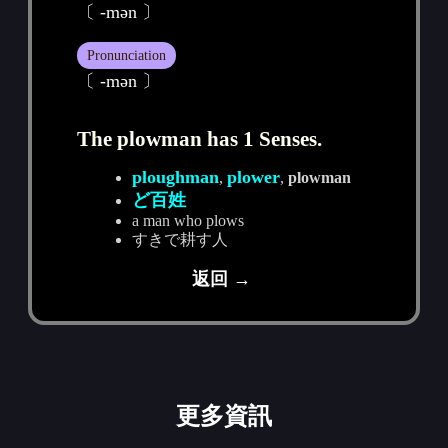
〔 -mәn 〕
Pronunciation
〔 -mәn 〕
The plowman has 1 Senses.
ploughman
plower
,
,
plowman
ど百姓
a man who plows
すきで耕す人
返回 →
更多資訊