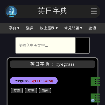
英日字典
☰
字典 ▾
翻譯
線上服務 ▾
常見問題 ▾
論壇
🕵
英日字典： ryegrass
ryegrass
(TTS Sound)
英漢
英英
简体