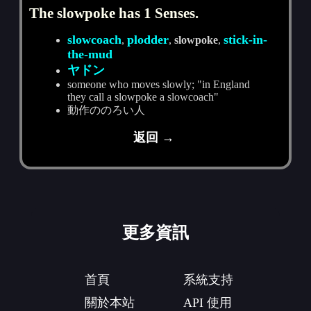
The slowpoke has 1 Senses.
slowcoach
plodder
stick-in-
,
,
slowpoke
,
the-mud
ヤドン
someone who moves slowly; "in England
they call a slowpoke a slowcoach"
動作ののろい人
返回 →
更多資訊
首頁
系統支持
關於本站
API 使用