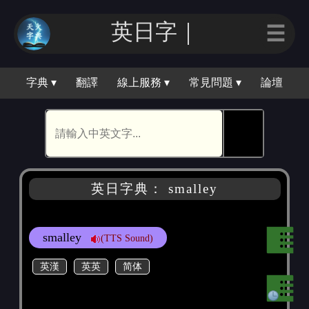
英日字｜
☰
字典 ▾
翻譯
線上服務 ▾
常見問題 ▾
論壇
🕵
英日字典： smalley
smalley
(TTS Sound)
英漢
英英
简体