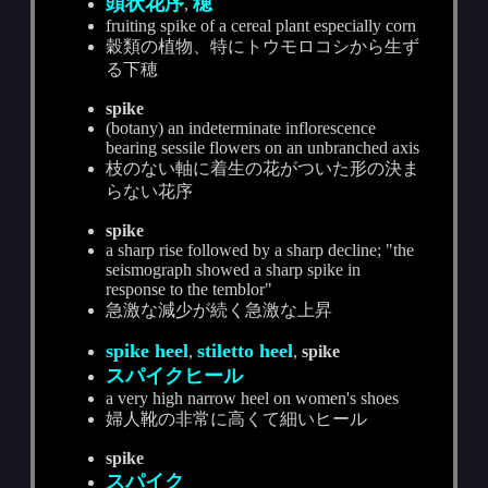
頭状花序
穂
,
fruiting spike of a cereal plant especially corn
穀類の植物、特にトウモロコシから生ず
る下穂
spike
(botany) an indeterminate inflorescence
bearing sessile flowers on an unbranched axis
枝のない軸に着生の花がついた形の決ま
らない花序
spike
a sharp rise followed by a sharp decline; "the
seismograph showed a sharp spike in
response to the temblor"
急激な減少が続く急激な上昇
spike heel
stiletto heel
,
,
spike
スパイクヒール
a very high narrow heel on women's shoes
婦人靴の非常に高くて細いヒール
spike
スパイク