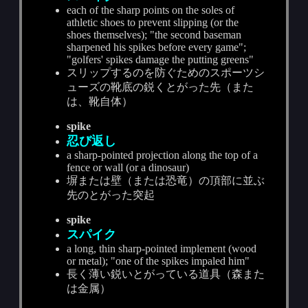
each of the sharp points on the soles of
athletic shoes to prevent slipping (or the
shoes themselves); "the second baseman
sharpened his spikes before every game";
"golfers' spikes damage the putting greens"
スリップするのを防ぐためのスポーツシ
ューズの靴底の鋭くとがった先（また
は、靴自体）
spike
忍び返し
a sharp-pointed projection along the top of a
fence or wall (or a dinosaur)
塀または壁（または恐竜）の頂部に並ぶ
先のとがった突起
spike
スパイク
a long, thin sharp-pointed implement (wood
or metal); "one of the spikes impaled him"
長く薄い鋭いとがっている道具（森また
は金属）