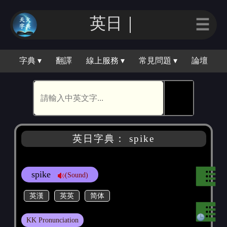
英日｜
☰
字典 ▾
翻譯
線上服務 ▾
常見問題 ▾
論壇
🕵
英日字典： spike
spike
(Sound)
英漢
英英
简体
KK Pronunciation