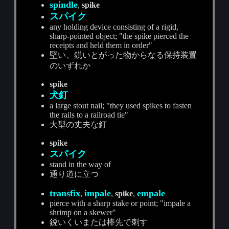
spindle
,
spike
スパイク
any holding device consisting of a rigid,
sharp-pointed object; "the spike pierced the
receipts and held them in order"
堅い、鋭いとがった物からなる保持装置
のいずれか
spike
犬釘
a large stout nail; "they used spikes to fasten
the rails to a railroad tie"
大型の丈夫な釘
spike
スパイク
stand in the way of
通り道に立つ
transfix
impale
empale
,
,
spike
,
pierce with a sharp stake or point; "impale a
shrimp on a skewer"
鋭いくいまたは棒先で刺す