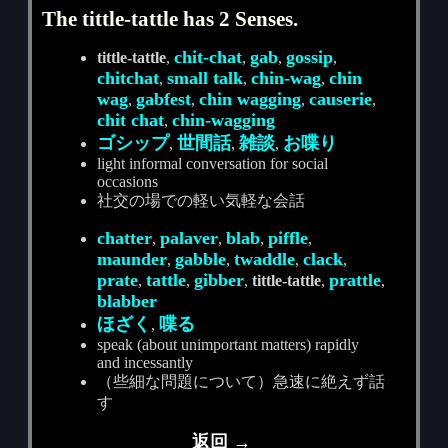
The tittle-tattle has 2 Senses.
chit-chat
gab
gossip
tittle-tattle
,
,
,
,
chitchat
small talk
chin-wag
chin
,
,
,
wag
gabfest
chin wagging
causerie
,
,
,
,
chit chat
chin-wagging
,
ゴシップ
世間話
雑談
お喋り
,
,
,
light informal conversation for social
occasions
社交の場での軽い気軽な会話
chatter
palaver
blab
piffle
,
,
,
,
maunder
gabble
twaddle
clack
,
,
,
,
prate
tattle
gibber
prattle
,
,
,
tittle-tattle
,
,
blabber
ほざく
喋る
,
speak (about unimportant matters) rapidly
and incessantly
（些細な問題について）急速に絶えず話
す
返回 →