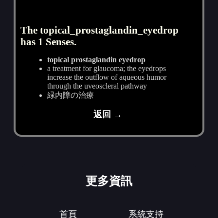
The topical_prostaglandin_eyedrop
has 1 Senses.
topical prostaglandin eyedrop
a treatment for glaucoma; the eyedrops
increase the outflow of aqueous humor
through the uveoscleral pathway
緑内障の治療
返回 →
更多資訊
首頁
系統支持