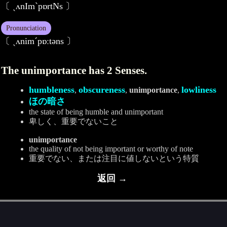
〔 ˏʌnImˋpɒrtNs 〕
Pronunciation
〔 ˏʌnimˊpɒːtәns 〕
The unimportance has 2 Senses.
humbleness
obscureness
lowliness
,
,
unimportance
,
ほの暗さ
the state of being humble and unimportant
卑しく、重要でないこと
unimportance
the quality of not being important or worthy of note
重要でない、または注目に値しないという特質
返回 →