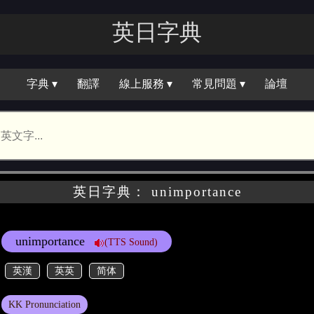
英日字典
字典 ▾
翻譯
線上服務 ▾
常見問題 ▾
論壇
英日字典： unimportance
unimportance
(TTS Sound)
英漢
英英
简体
KK Pronunciation