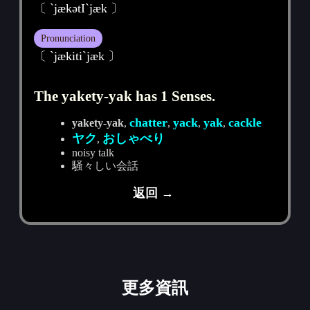
〔 `jækәtI`jæk 〕
Pronunciation
〔 ˋjækitiˋjæk 〕
The yakety-yak has 1 Senses.
chatter
yack
yak
cackle
yakety-yak
,
,
,
,
ヤク
おしゃべり
,
noisy talk
騒々しい会話
返回 →
更多資訊