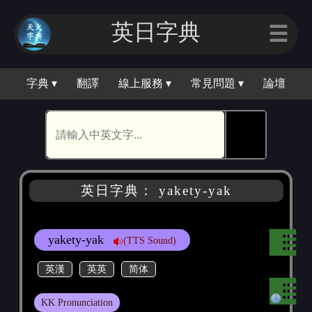
英日字典
☰
字典 ▾
翻譯
線上服務 ▾
常見問題 ▾
論壇
🕵
英日字典： yakety-yak
yakety-yak
(TTS Sound)
英漢
英英
简体
KK Pronunciation