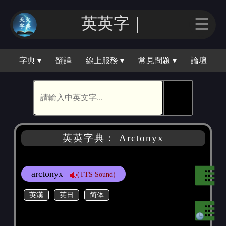
英英字｜
☰
字典 ▾
翻譯
線上服務 ▾
常見問題 ▾
論壇
🕵
英英字典： Arctonyx
arctonyx
(TTS Sound)
英漢
英日
简体