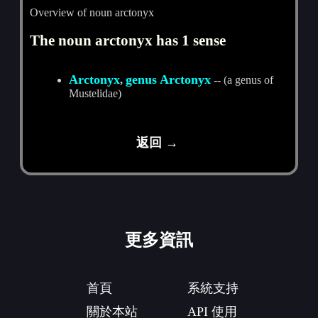
Overview of noun arctonyx
The noun arctonyx has 1 sense
Arctonyx
genus Arctonyx
,
-- (a genus of
Mustelidae)
返回 →
更多資訊
首頁
系統支持
關於本站
API 使用