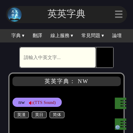
英英字典
☰
字典 ▾
翻譯
線上服務 ▾
常見問題 ▾
論壇
🕵
英英字典： NW
nw
(TTS Sound)
英漢
英日
简体