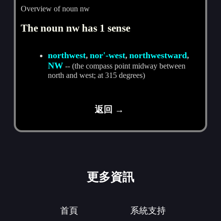
Overview of noun nw
The noun nw has 1 sense
northwest
nor'-west
northwestward
,
,
,
NW
-- (the compass point midway between
north and west; at 315 degrees)
返回 →
更多資訊
首頁
系統支持