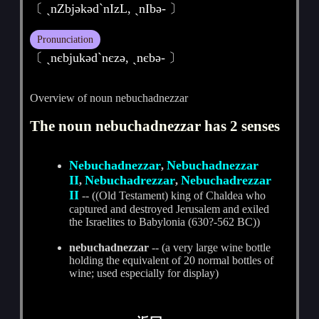
〔 ˏnZbjәkәd`nIzL, ˏnIbә- 〕
Pronunciation
〔 ˏnєbjukәdˋnєzә, ˏnєbә- 〕
Overview of noun nebuchadnezzar
The noun nebuchadnezzar has 2 senses
Nebuchadnezzar
Nebuchadnezzar
,
II
Nebuchadrezzar
Nebuchadrezzar
,
,
II
-- ((Old Testament) king of Chaldea who
captured and destroyed Jerusalem and exiled
the Israelites to Babylonia (630?-562 BC))
nebuchadnezzar
-- (a very large wine bottle
holding the equivalent of 20 normal bottles of
wine; used especially for display)