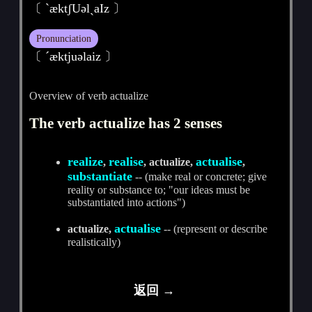
〔 ˋæktʃUәlˏaIz 〕
Pronunciation
〔 ˊæktjuәlaiz 〕
Overview of verb actualize
The verb actualize has 2 senses
realize
realise
actualise
,
, actualize,
,
substantiate
-- (make real or concrete; give
reality or substance to; "our ideas must be
substantiated into actions")
actualise
actualize,
-- (represent or describe
realistically)
返回 →