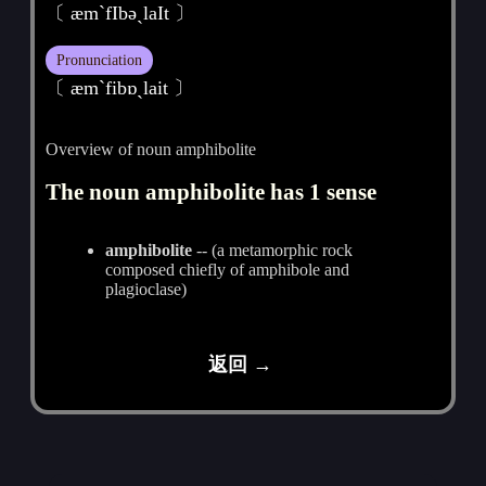
〔 æm`fIbәˏlaIt 〕
Pronunciation
〔 æmˋfibɒˏlait 〕
Overview of noun amphibolite
The noun amphibolite has 1 sense
amphibolite
-- (a metamorphic rock
composed chiefly of amphibole and
plagioclase)
返回 →