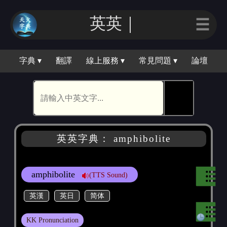
英英｜
☰
字典 ▾
翻譯
線上服務 ▾
常見問題 ▾
論壇
🕵
英英字典： amphibolite
amphibolite
(TTS Sound)
英漢
英日
简体
KK Pronunciation