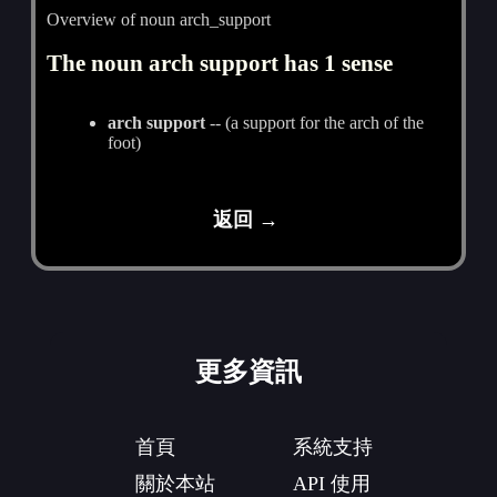
Overview of noun arch_support
The noun arch support has 1 sense
arch support
-- (a support for the arch of the
foot)
返回 →
更多資訊
首頁
系統支持
關於本站
API 使用