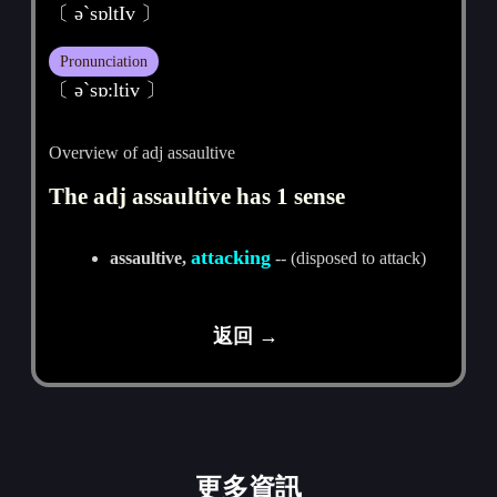
〔 ә`sɒltIv 〕
Pronunciation
〔 әˋsɒ:ltiv 〕
Overview of adj assaultive
The adj assaultive has 1 sense
attacking
assaultive,
-- (disposed to attack)
返回 →
更多資訊