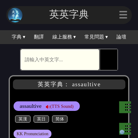
英英字典
☰
字典 ▾
翻譯
線上服務 ▾
常見問題 ▾
論壇
🕵
英英字典： assaultive
assaultive
(TTS Sound)
英漢
英日
简体
KK Pronunciation