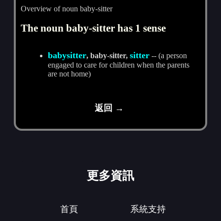
Overview of noun baby-sitter
The noun baby-sitter has 1 sense
babysitter
sitter
, baby-sitter,
-- (a person
engaged to care for children when the parents
are not home)
返回 →
更多資訊
首頁
系統支持