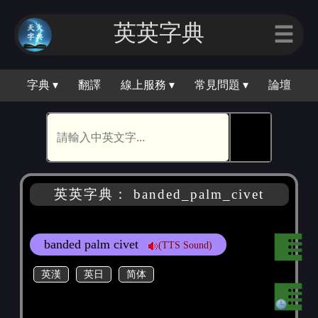
英英字典
☰
字典 ▾
翻譯
線上服務 ▾
常見問題 ▾
論壇
🕵
英英字典： banded_palm_civet
banded palm civet
(TTS Sound)
英漢
英日
简体