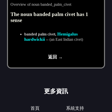
Overview of noun banded_palm_civet
The noun banded palm civet has 1
sense
Hemigalus
banded palm civet,
hardwickii
-- (an East Indian civet)
返回 →
更多資訊
首頁
系統支持